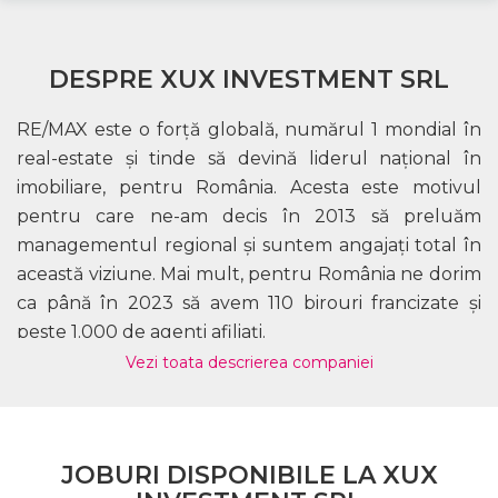
DESPRE XUX INVESTMENT SRL
RE/MAX este o forţă globală, numărul 1 mondial în
real-estate şi tinde să devină liderul naţional în
imobiliare, pentru România. Acesta este motivul
pentru care ne-am decis în 2013 să preluăm
managementul regional şi suntem angajaţi total în
această viziune. Mai mult, pentru România ne dorim
ca până în 2023 să avem 110 birouri francizate şi
peste 1.000 de agenţi afiliaţi.
Vezi toata descrierea companiei
RE/MAX România a luat naştere în 2006. Odată cu
preluarea managementului regional, în 2013,
intenţia noastră a fost să dezvoltăm reţeaua RE/MAX
pe principii mult mai sănătoase, aşa cum
JOBURI DISPONIBILE LA XUX
funcţionează cu succes în cele peste 100 de ţări în