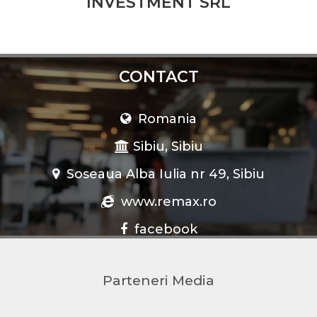
INVESTMENT SRL
care sunt afiliaţi peste 100.000 de agenţi.
CONTACT
Romania
Sibiu, Sibiu
Soseaua Alba Iulia nr 49, Sibiu
www.remax.ro
facebook
Parteneri Media