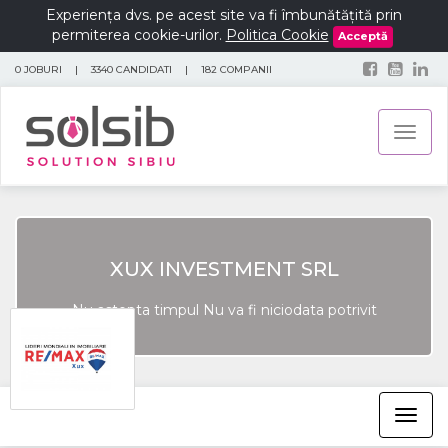
Experiența dvs. pe acest site va fi îmbunătățită prin
permiterea cookie-urilor.
Politica Cookie
Acceptă
0 JOBURI
|
3340 CANDIDATI
|
182 COMPANII
Toggl
naviga
XUX INVESTMENT SRL
Nu astepta timpul Nu va fi niciodata potrivit
Toggl
navig