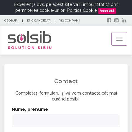
Experiența dvs. pe acest site va fi îmbunătățită prin
permiterea cookie-urilor.
Politica Cookie
Acceptă
0 JOBURI
|
3340 CANDIDATI
|
182 COMPANII
Toggl
naviga
Contact
Completați formularul și vă vom contacta cât mai
curând posibil.
Nume, prenume