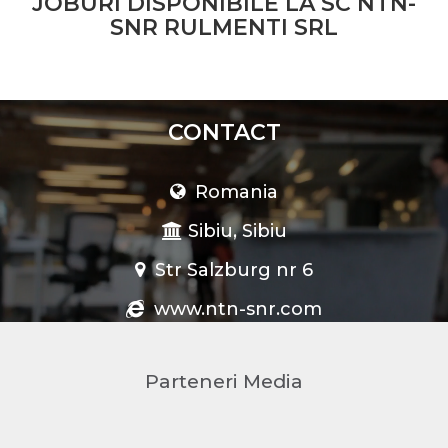
JOBURI DISPONIBILE LA SC NTN-
intenţie, ci valorile care ne animă şi ne ghidează
SNR RULMENTI SRL
permanent activitatea
CONTACT
Romania
Sibiu, Sibiu
Str Salzburg nr 6
www.ntn-snr.com
Parteneri Media