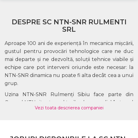
DESPRE SC NTN-SNR RULMENTI
SRL
Aproape 100 ani de experienţă în mecanica mişcării,
gustul pentru provocări tehnologice care ne duc
mai departe şi ne dezvoltă, soluţii tehnice viabile şi
echipe care pot interveni oriunde este necesar: la
NTN-SNR dinamica nu poate fi alta decât cea a unui
grup.
Uzina NTN-SNR Rulmenţi Sibiu face parte din
Grupul NTN situat pe al treilea loc mondial în topul
Vezi toata descrierea companiei
producătorilor de rulmenţi, cu una din cele mai
largi oferte de produse de înaltă calitate. La noi,
performanţă, proximitate, spirit de echipă, respect,
profesionalism nu sunt doar simple declaraţii de