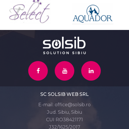
SC SOLSIB WEB SRL
E-mail:
office@solsib.ro
Jud. Sibiu, Sibiu
CUI RO38421171
J32/1625/2017